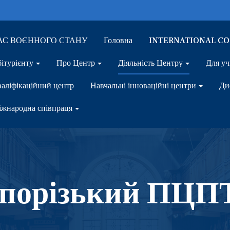
ЧАС ВОЄННОГО СТАНУ
Головна
INTERNATIONAL C
ітурієнту
Про Центр
Діяльність Центру
Для уч
аліфікаційний центр
Навчальні інноваційні центри
Ди
жнародна співпраця
апорізький ПЦП