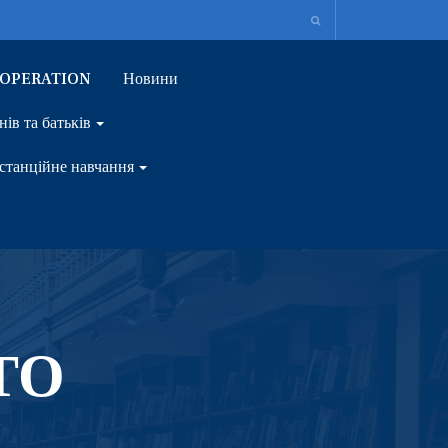
OOPERATION
Новини
нів та батьків
станційне навчання
ТО