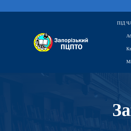
ПІД 
Аб
Кв
Мі
З