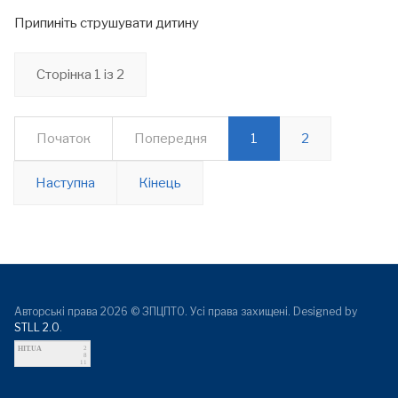
Припиніть струшувати дитину
Сторінка 1 із 2
Початок
Попередня
1
2
Наступна
Кінець
Авторські права 2026 © ЗПЦПТО. Усі права захищені. Designed by
STLL 2.0
.
HIT.UA
2
8
11