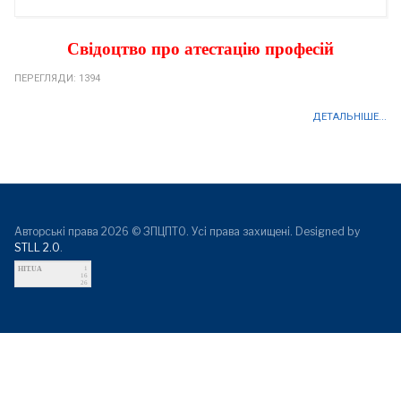
Свідоцтво про атестацію професій
ПЕРЕГЛЯДИ: 1394
ДЕТАЛЬНІШЕ...
Авторські права 2026 © ЗПЦПТО. Усі права захищені. Designed by
STLL 2.0
.
HIT.UA
1
16
26