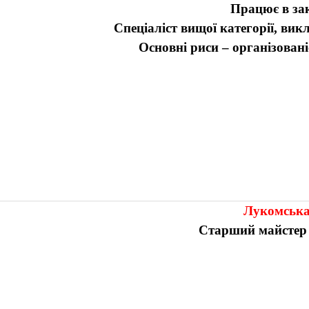
Працює в зак
Спеціаліст вищої категорії, вик
Основні риси – організовані
Лукомська
Старший майсте