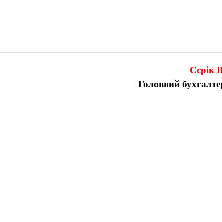
Сєрік В
Головний бухгалт