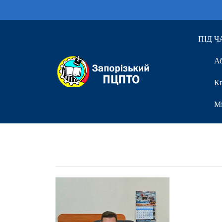
ПІД 
Аб
Кв
Мі