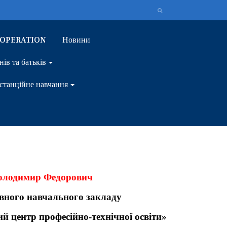
OOPERATION
Новини
нів та батьків
станційне навчання
олодимир Федорович
вного навчального закладу
й центр професійно-технічної освіти»