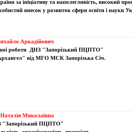
раїни за ініціативу та наполегливість, високий про
обистий внесок у розвиток сфери освіти і науки Ук
ихайло
Аркадійови
ч
ної роботи
ДНЗ "Запорізький ПЦПТО"
Архангел" від МГО МСК Запорізька Січ.
 Наталія Миколаївна
 "Запорізький ПЦПТО"
льність, організованість, творчість.