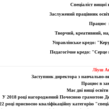
Спеціаліст вищої 
Заслужений працівник осві
Працює в
Творчий, креативний, на
Управлінське кредо: "
Керу
Педагогічне кредо:
"Серце 
Ліуш А
З
аступник директора з навчально-
Працює в зак
Має дві вищі освіти
У 2018 році нагороджений Почесною грамотою Депа
22 році присвоєно кваліфікаційну категорію "спеці