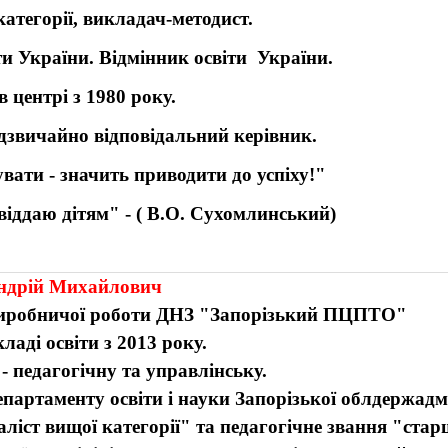
категорії, викладач-методист.
ти України.
Відмінник освіти України.
 центрі з 1980 року.
дзвичайно відповідальний керівник.
вати - значить приводити до успіху!"
віддаю дітям" - ( В.О. Сухомлинський)
ндрій Михайлович
виробничої роботи
ДНЗ "Запорізький ПЦПТО"
ладі освіти з 2013 року.
 - педагогічну та управлінську.
ртаменту освіти і науки Запорізької облдержадмі
аліст вищої категорії" та педагогічне звання "ста