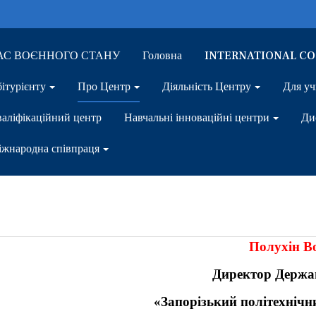
ЧАС ВОЄННОГО СТАНУ
Головна
INTERNATIONAL C
ітурієнту
Про Центр
Діяльність Центру
Для уч
аліфікаційний центр
Навчальні інноваційні центри
Ди
жнародна співпраця
Полухін В
Директор Держа
«Запорізький політехнічни