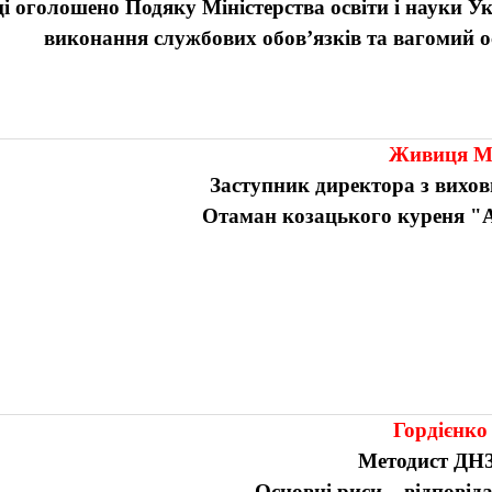
і оголошено Подяку Міністерства освіти і науки Ук
виконання службових обов’язків та вагомий ос
Живиця М
З
аступник директора з вихов
Отаман козацького куреня "
Гордієнко
Методист
ДНЗ
Основні риси – відповіда